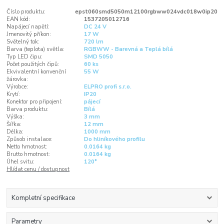
Číslo produktu:
epst060smd5050m12100rgbww024vdc018w0ip20
EAN kód:
1537205012716
Napájecí napětí:
DC 24 V
Jmenovitý příkon:
17 W
Světelný tok:
720 lm
Barva (teplota) světla:
RGBWW - Barevná a Teplá bílá
Typ LED čipu:
SMD 5050
Počet použitých čipů:
60 ks
Ekvivalentní konvenční
55 W
žárovka:
Výrobce:
ELPRO profi s.r.o.
Krytí:
IP20
Konektor pro připojení:
pájecí
Barva produktu:
Bílá
Výška:
3 mm
Šířka:
12 mm
Délka:
1000 mm
Způsob instalace:
Do hliníkového profilu
Netto hmotnost:
0.0164 kg
Brutto hmotnost:
0.0164 kg
Úhel svitu:
120°
Hlídat cenu / dostupnost
Kompletní specifikace
Parametry