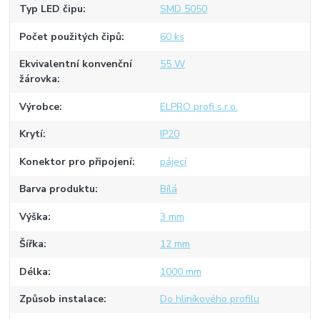
Typ LED čipu
SMD 5050
Počet použitých čipů
60 ks
Ekvivalentní konvenční
55 W
žárovka
Výrobce
ELPRO profi s.r.o.
Krytí
IP20
Konektor pro připojení
pájecí
Barva produktu
Bílá
Výška
3 mm
Šířka
12 mm
Délka
1000 mm
Způsob instalace
Do hliníkového profilu