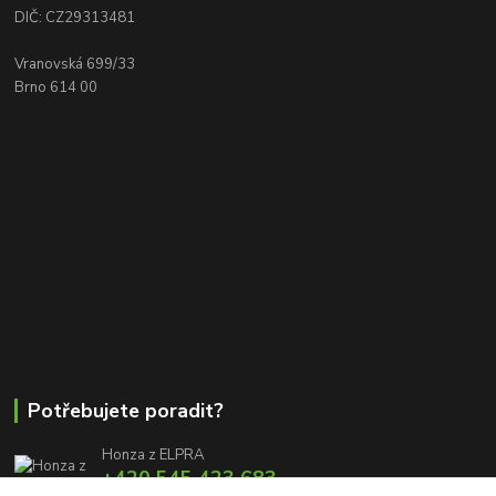
DIČ: CZ29313481
Vranovská 699/33
Brno 614 00
Potřebujete poradit?
Honza z ELPRA
+420 545 423 683