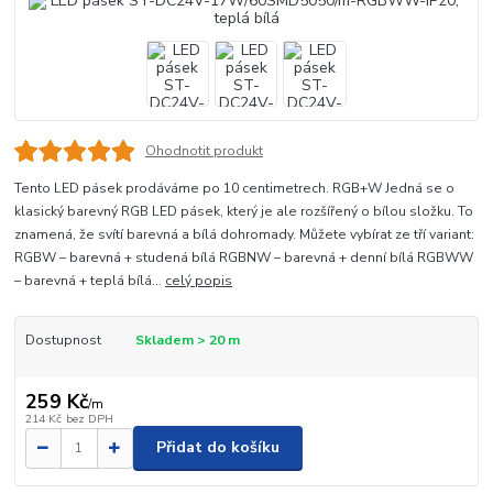
Ohodnotit produkt
Tento LED pásek prodáváme po 10 centimetrech. RGB+W Jedná se o
klasický barevný RGB LED pásek, který je ale rozšířený o bílou složku. To
znamená, že svítí barevná a bílá dohromady. Můžete vybírat ze tří variant:
RGBW – barevná + studená bílá RGBNW – barevná + denní bílá RGBWW
– barevná + teplá bílá...
celý popis
Dostupnost
Skladem > 20 m
259 Kč
/
m
214 Kč
bez DPH
Přidat do košíku