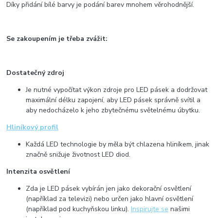
Díky přidání bílé barvy je podání barev mnohem věrohodnější.
Se zakoupením je třeba zvážit:
Dostatečný zdroj
Je nutné vypočítat výkon zdroje pro LED pásek a dodržovat
maximální délku zapojení, aby LED pásek správně svítil a
aby nedocházelo k jeho zbytečnému světelnému úbytku.
Hliníkový profil
Každá LED technologie by měla být chlazena hliníkem, jinak
značně snižuje životnost LED diod.
Intenzita osvětlení
Zda je LED pásek vybírán jen jako dekorační osvětlení
(například za televizi) nebo určen jako hlavní osvětlení
(například pod kuchyňskou linku).
Inspirujte se
našimi