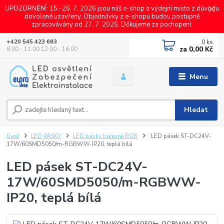
UPOZORNĚNÍ: 15.–26. 7. 2026 jsou náš e-shop a výdejní místo z důvodu
dovolené uzavřeny. Objednávky z e-shopu budou postupně
zpracovávány od 27. 7. 2026. Děkujeme za pochopení.
0
ks
+420 545 423 683
za
0,00 Kč
8:00 - 11:00 12:00 - 16:00
Menu
Hledat
Úvod
LED PÁSKY
LED pásky barevné RGB
LED pásek ST-DC24V-
17W/60SMD5050/m-RGBWW-IP20, teplá bílá
LED pásek ST-DC24V-
17W/60SMD5050/m-RGBWW-
IP20, teplá bílá