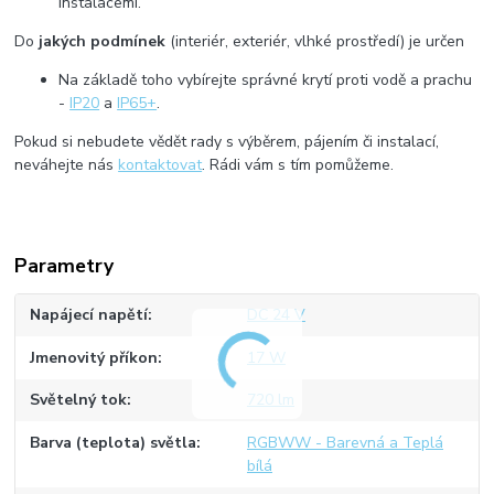
instalacemi.
Do
jakých podmínek
(interiér, exteriér, vlhké prostředí) je určen
Na základě toho vybírejte správné krytí proti vodě a prachu
-
IP20
a
IP65+
.
Pokud si nebudete vědět rady s výběrem, pájením či instalací,
neváhejte nás
kontaktovat
. Rádi vám s tím pomůžeme.
Parametry
Napájecí napětí
DC 24 V
Jmenovitý příkon
17 W
Světelný tok
720 lm
Barva (teplota) světla
RGBWW - Barevná a Teplá
bílá