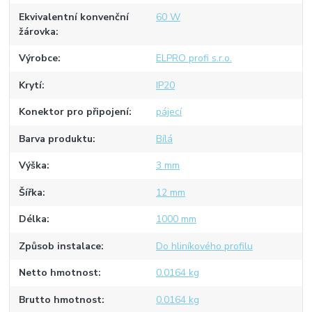
Ekvivalentní konvenční
60 W
žárovka
Výrobce
ELPRO profi s.r.o.
Krytí
IP20
Konektor pro připojení
pájecí
Barva produktu
Bílá
Výška
3 mm
Šířka
12 mm
Délka
1000 mm
Způsob instalace
Do hliníkového profilu
Netto hmotnost
0.0164 kg
Brutto hmotnost
0.0164 kg