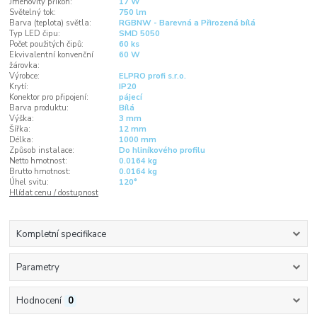
Jmenovitý příkon:
17 W
Světelný tok:
750 lm
Barva (teplota) světla:
RGBNW - Barevná a Přirozená bílá
Typ LED čipu:
SMD 5050
Počet použitých čipů:
60 ks
Ekvivalentní konvenční
60 W
žárovka:
Výrobce:
ELPRO profi s.r.o.
Krytí:
IP20
Konektor pro připojení:
pájecí
Barva produktu:
Bílá
Výška:
3 mm
Šířka:
12 mm
Délka:
1000 mm
Způsob instalace:
Do hliníkového profilu
Netto hmotnost:
0.0164 kg
Brutto hmotnost:
0.0164 kg
Úhel svitu:
120°
Hlídat cenu / dostupnost
Kompletní specifikace
Parametry
Hodnocení
0