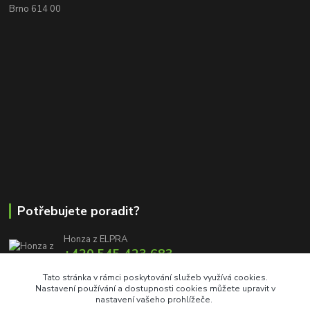
Brno 614 00
Potřebujete poradit?
Honza z ELPRA
+420 545 423 683
8:00 - 11:00 12:00 - 16:00
Tato stránka v rámci poskytování služeb využívá cookies.
Nastavení používání a dostupnosti cookies můžete upravit v
info@elproprofi.cz
nastavení vašeho prohlížeče.