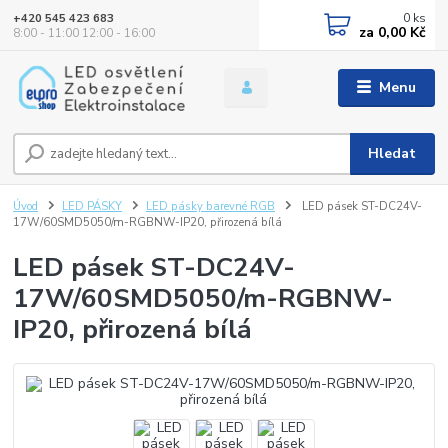
0
ks
+420 545 423 683
za
0,00 Kč
8:00 - 11:00 12:00 - 16:00
Menu
Hledat
Úvod
LED PÁSKY
LED pásky barevné RGB
LED pásek ST-DC24V-
17W/60SMD5050/m-RGBNW-IP20, přirozená bílá
LED pásek ST-DC24V-
17W/60SMD5050/m-RGBNW-
IP20, přirozená bílá