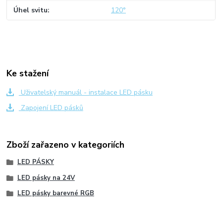
Úhel svitu
120°
Ke stažení
Uživatelský manuál - instalace LED pásku
Zapojení LED pásků
Zboží zařazeno v kategoriích
LED PÁSKY
LED pásky na 24V
LED pásky barevné RGB