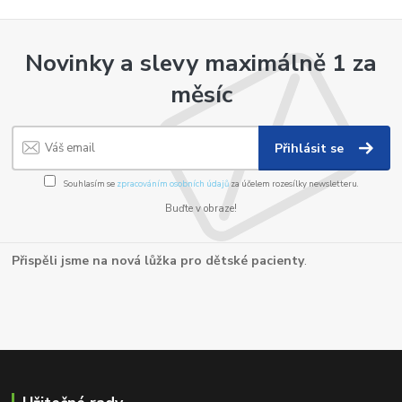
Novinky a slevy maximálně 1 za
měsíc
Přihlásit se
Souhlasím se
zpracováním osobních údajů
za účelem rozesílky newsletteru.
Buďte v obraze!
Přispěli jsme na nová lůžka pro dětské pacienty
.