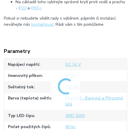
Na základě toho vybírejte správné krytí proti vodě a prachu
-
IP20
a
IP65+
.
Pokud si nebudete vědět rady s výběrem, pájením či instalací,
neváhejte nás
kontaktovat
. Rádi vám s tím pomůžeme.
Parametry
Napájecí napětí
DC 24 V
Jmenovitý příkon
17 W
Světelný tok
750 lm
Barva (teplota) světla
RGBNW - Barevná a Přirozená
bílá
Typ LED čipu
SMD 5050
Počet použitých čipů
60 ks