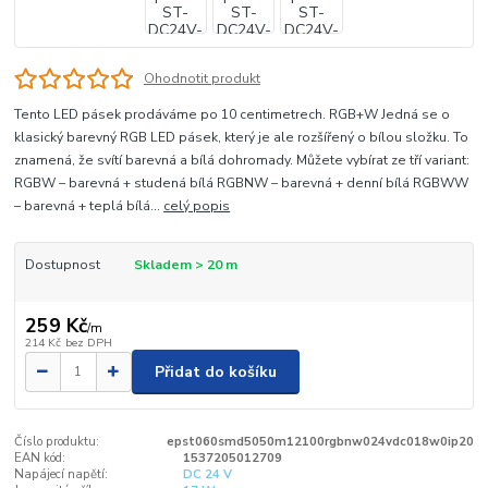
Ohodnotit produkt
Tento LED pásek prodáváme po 10 centimetrech. RGB+W Jedná se o
klasický barevný RGB LED pásek, který je ale rozšířený o bílou složku. To
znamená, že svítí barevná a bílá dohromady. Můžete vybírat ze tří variant:
RGBW – barevná + studená bílá RGBNW – barevná + denní bílá RGBWW
– barevná + teplá bílá...
celý popis
Dostupnost
Skladem > 20 m
259 Kč
/
m
214 Kč
bez DPH
Přidat do košíku
Číslo produktu:
epst060smd5050m12100rgbnw024vdc018w0ip20
EAN kód:
1537205012709
Napájecí napětí:
DC 24 V