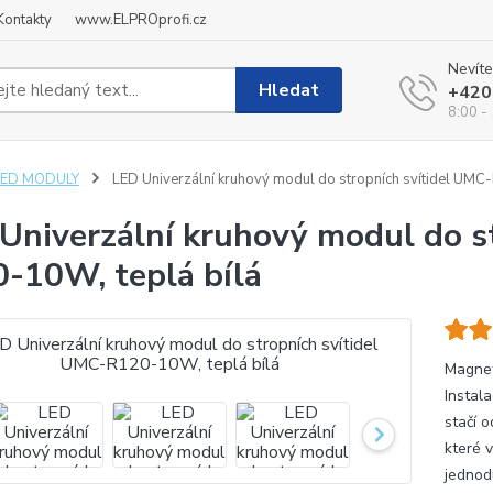
Kontakty
www.ELPROprofi.cz
Nevíte
Hledat
+420
8:00 -
LED MODULY
LED Univerzální kruhový modul do stropních svítidel UMC
Univerzální kruhový modul do s
-10W, teplá bílá
Magnet
Instal
stačí o
které 
jednod