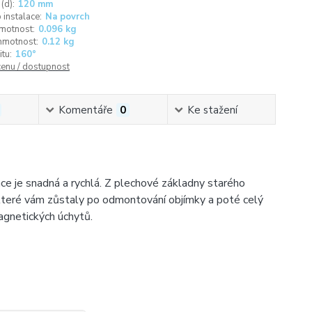
(d):
120 mm
instalace:
Na povrch
motnost:
0.096 kg
hmotnost:
0.12 kg
itu:
160°
cenu / dostupnost
Komentáře
0
Ke stažení
ce je snadná a rychlá. Z plechové základny starého
y, které vám zůstaly po odmontování objímky a poté celý
agnetických úchytů.