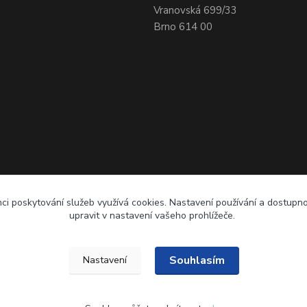
Vranovská 699/33
Brno 614 00
ci poskytování služeb využívá cookies. Nastavení používání a dostupn
upravit v nastavení vašeho prohlížeče.
Souhlasím
Nastavení