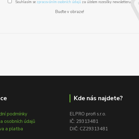
Souhlasím se
zpracováním osobních údajů
za účelem rozesílky newsletteru.
Buďte v obraze!
ace
Kde nás najdete?
dní podmínky
ELPRO profi s.r.o.
a osobních údajů
IČ: 29313481
a a platba
DIČ: CZ29313481