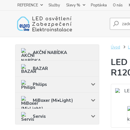
REFERENCE
Služby
Slevy %
Poptávka
O nás
Úvod
AKČNÍ NABÍDKA
LED 
BAZAR
R120
Philips
MiBoxer (Mi•Light)
Servis