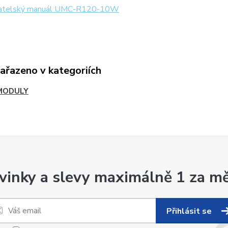
atelský manuál UMC-R120-10W
zařazeno v kategoriích
MODULY
vinky a slevy maximálně 1 za mě
Přihlásit se