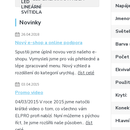
Napáje
Jmenov
Novinky
Světel
26.04.2018
Nový e-shop a online podpora
Barva 
Spustili jsme úplně novou verzi našeho e-
Počet 
shopu. Vymysleli jsme pro vás přehledné a
lépe zpracované menu. Nový vzhled a
Ekviva
rozdělení do kategorií urychluj...
číst celé
Použit
03.04.2015
Promo video
Krytí
04/03/2015 V roce 2015 jsme natočili
Konekt
krátké video o tom, co všechno vám
ELPRO profi nabízí. Nyní můžeme s pýchou
Hlavní
říct, že jsme rozšířili naše působen...
číst
celé