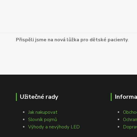
Přispěli jsme na nová lůžka pro dětské pacienty
.
Užitečné rady
Inform
Jak nakupovat
Obcho
Slovník pojmů
Ochran
Výhody a nevýhody LED
Doprav