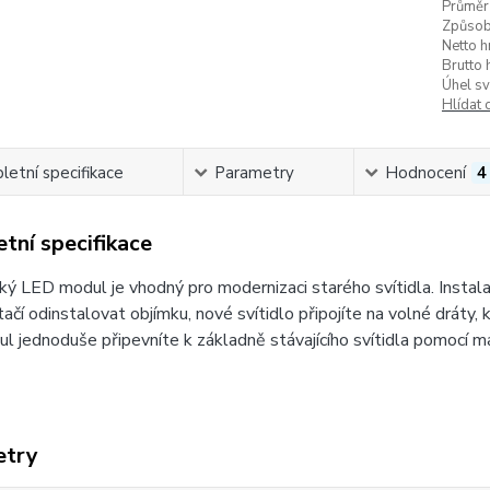
Průměr 
Způsob 
Netto h
Brutto 
Úhel sv
Hlídat 
etní specifikace
Parametry
Hodnocení
4
tní specifikace
ý LED modul je vhodný pro modernizaci starého svítidla. Instala
stačí odinstalovat objímku, nové svítidlo připojíte na volné drát
 jednoduše připevníte k základně stávajícího svítidla pomocí m
etry