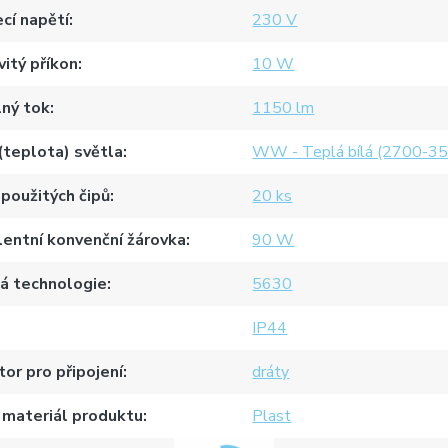
cí napětí
230 V
itý příkon
10 W
ný tok
1150 lm
(teplota) světla
WW - Teplá bílá (2700-3
použitých čipů
20 ks
lentní konvenční žárovka
90 W
á technologie
5630
IP44
or pro připojení
dráty
 materiál produktu
Plast