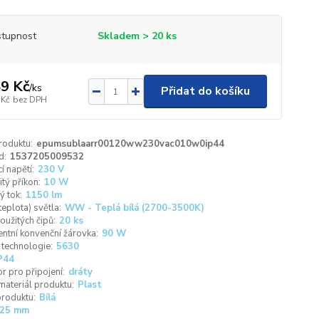
tupnost
Skladem > 20 ks
9 Kč
/
ks
Přidat do košíku
 Kč
bez DPH
roduktu:
epumsublaarr00120ww230vac010w0ip44
d:
1537205009532
í napětí:
230 V
tý příkon:
10 W
ý tok:
1150 lm
teplota) světla:
WW - Teplá bílá (2700-3500K)
oužitých čipů:
20 ks
entní konvenční žárovka:
90 W
 technologie:
5630
P44
r pro připojení:
dráty
materiál produktu:
Plast
roduktu:
Bílá
25 mm