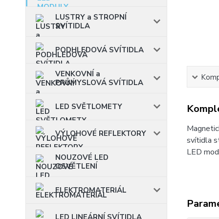
LUSTRY a STROPNÍ
SVÍTIDLA
PODHLEDOVÁ SVÍTIDLA
VENKOVNÍ a
Kompl
PRŮMYSLOVÁ SVÍTIDLA
LED SVĚTLOMETY
Komple
Magnetick
VÝLOHOVÉ REFLEKTORY
svítidla 
LED modul
NOUZOVÉ LED
OSVĚTLENÍ
ELEKTROMATERIÁL
Param
LED LINEÁRNÍ SVÍTIDLA