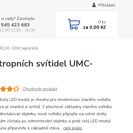
Přihlášení
 si rady? Zavolejte.
0
ks
 545 423 683
za
0,00 Kč
 11:00 12:00 - 16:00
-R120-10W, teplá bílá
tropních svítidel UMC-
Ohodnotit produkt
ický LED modul je vhodný pro modernizaci starého svítidla.
ace je snadná a rychlá. Z plechové základny starého svítidla
dinstalovat objímku, nové svítidlo připojíte na volné dráty,
vám zůstaly po odmontování objímky a poté celý LED modul
uše připevníte k základně stáva...
celý popis