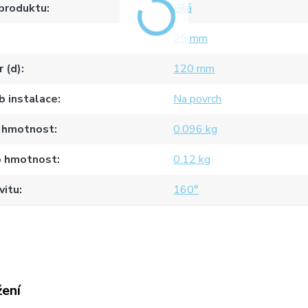
 produktu
Bílá
25 mm
 (d)
120 mm
b instalace
Na povrch
 hmotnost
0.096 kg
o hmotnost
0.12 kg
vitu
160°
žení