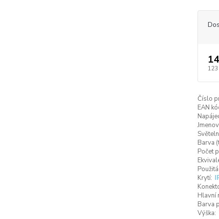
Dos
14
123
Číslo p
EAN kó
Napájec
Jmenovi
Světeln
Barva (
Počet p
Ekvival
Použitá
Krytí:
I
Konekto
Hlavní 
Barva p
Výška: