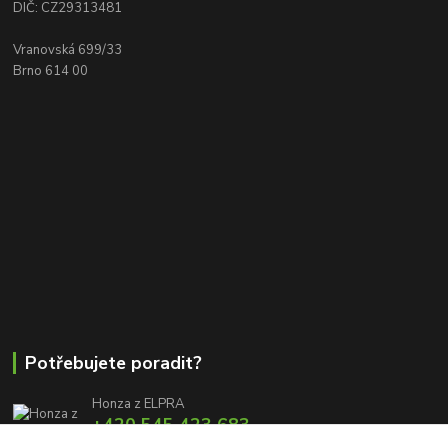
DIČ: CZ29313481
Vranovská 699/33
Brno 614 00
Potřebujete poradit?
Honza z ELPRA
+420 545 423 683
8:00 - 11:00 12:00 - 16:00