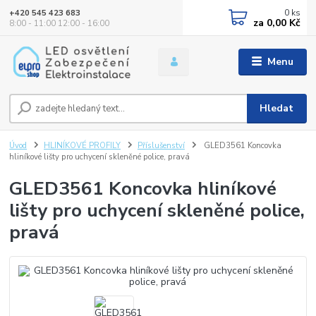
0
ks
+420 545 423 683
za
0,00 Kč
8:00 - 11:00 12:00 - 16:00
Menu
Hledat
Úvod
HLINÍKOVÉ PROFILY
Příslušenství
GLED3561 Koncovka
hliníkové lišty pro uchycení skleněné police, pravá
GLED3561 Koncovka hliníkové
lišty pro uchycení skleněné police,
pravá