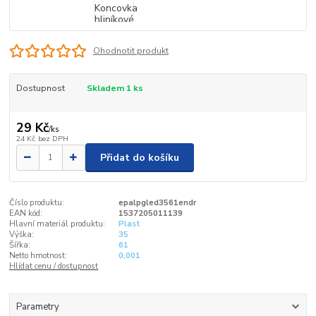
Ohodnotit produkt
Dostupnost
Skladem 1 ks
29 Kč
/
ks
24 Kč
bez DPH
Přidat do košíku
Číslo produktu:
epalpgled3561endr
EAN kód:
1537205011139
Hlavní materiál produktu:
Plast
Výška:
35
Šířka:
61
Netto hmotnost:
0,001
Hlídat cenu / dostupnost
Parametry