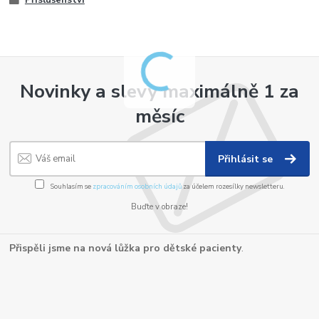
Příslušenství
Novinky a slevy maximálně 1 za
měsíc
Přihlásit se
Souhlasím se
zpracováním osobních údajů
za účelem rozesílky newsletteru.
Buďte v obraze!
Přispěli jsme na nová lůžka pro dětské pacienty
.