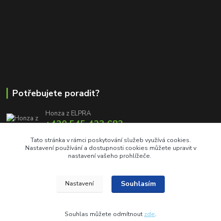
Potřebujete poradit?
Honza z ELPRA
+420 545 423 683
8:00 - 11:00 12:00 - 16:00
Tato stránka v rámci poskytování služeb využívá cookies.
Nastavení používání a dostupnosti cookies můžete upravit v
info@elproprofi.cz
nastavení vašeho prohlížeče.
Souhlasím
Nastavení
Souhlas můžete odmítnout
zde
.