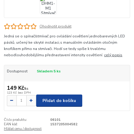
Ohodnotit produkt
Jedná se o spínač/stmívač pro ovládání osvětlení jednobarevných LED
pásků, určený ke skryté instalaci,s manuálním ovládáním otočným
knoflíkem přímo na stmívači. Hodí se tedy spíše k trvalému
nebodlouhodobějšímu přednastavení intenzity osvětlení.
celý popis
Dostupnost
Skladem 5 ks
149 Kč
/
ks
123 Kč
bez DPH
Přidat do košíku
Číslo produktu:
06101
EAN kód:
1537205004582
Hlídat cenu / dostupnost