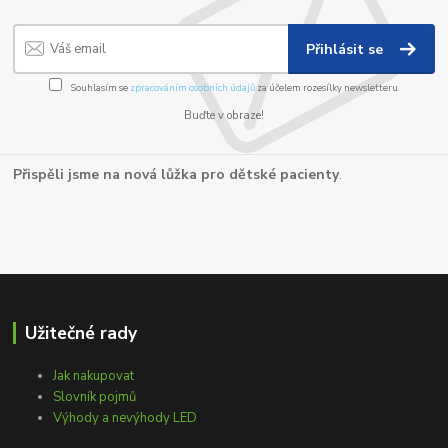
Přihlásit se
Souhlasím se
zpracováním osobních údajů
za účelem rozesílky newsletteru.
Buďte v obraze!
Přispěli jsme na nová lůžka pro dětské pacienty
.
Užitečné rady
Jak nakupovat
Slovník pojmů
Výhody a nevýhody LED