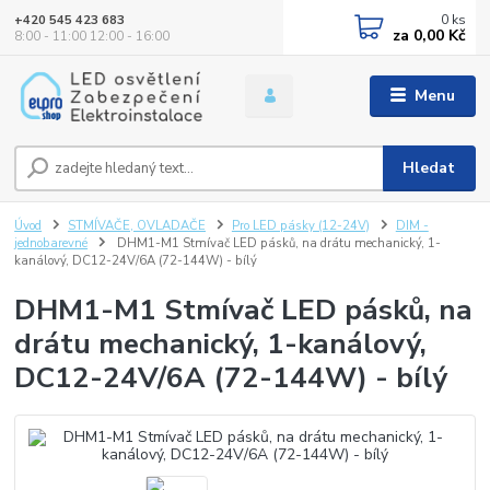
0
ks
+420 545 423 683
za
0,00 Kč
8:00 - 11:00 12:00 - 16:00
Menu
Hledat
Úvod
STMÍVAČE, OVLADAČE
Pro LED pásky (12-24V)
DIM -
jednobarevné
DHM1-M1 Stmívač LED pásků, na drátu mechanický, 1-
kanálový, DC12-24V/6A (72-144W) - bílý
DHM1-M1 Stmívač LED pásků, na
drátu mechanický, 1-kanálový,
DC12-24V/6A (72-144W) - bílý