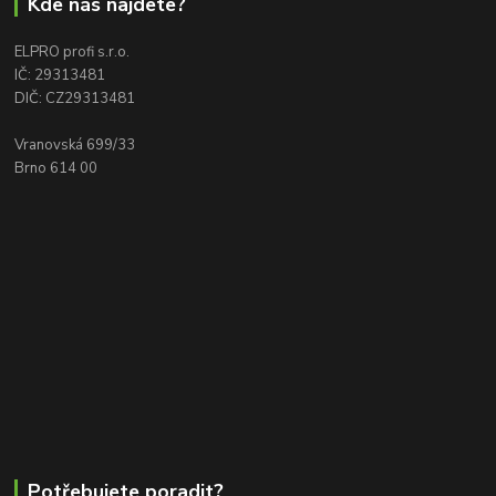
Kde nás najdete?
ELPRO profi s.r.o.
IČ: 29313481
DIČ: CZ29313481
Vranovská 699/33
Brno 614 00
Potřebujete poradit?