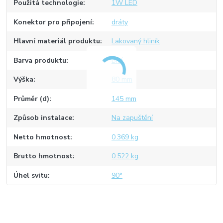
Použitá technologie
1W LED
Konektor pro připojení
dráty
Hlavní materiál produktu
Lakovaný hliník
Barva produktu
Bílá
Výška
80 mm
Průměr (d)
145 mm
Způsob instalace
Na zapuštění
Netto hmotnost
0.369 kg
Brutto hmotnost
0.522 kg
Úhel svitu
90°