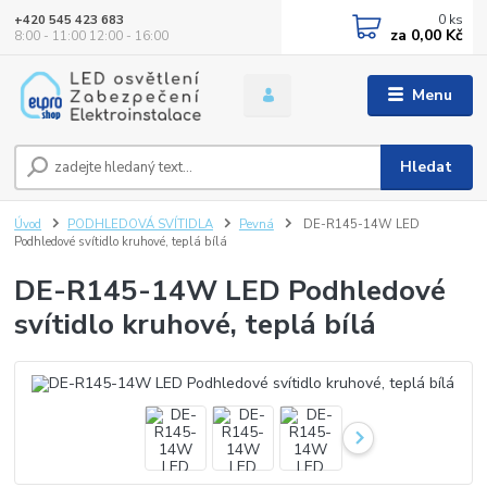
0
ks
+420 545 423 683
za
0,00 Kč
8:00 - 11:00 12:00 - 16:00
Menu
Hledat
Úvod
PODHLEDOVÁ SVÍTIDLA
Pevná
DE-R145-14W LED
Podhledové svítidlo kruhové, teplá bílá
DE-R145-14W LED Podhledové
svítidlo kruhové, teplá bílá