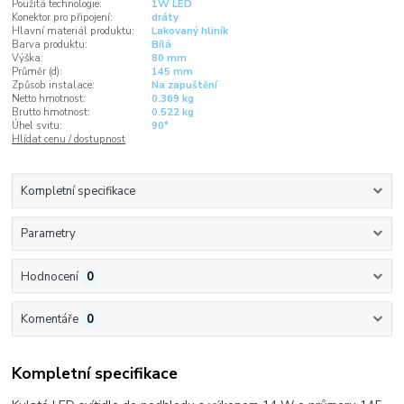
Použitá technologie:
1W LED
Konektor pro připojení:
dráty
Hlavní materiál produktu:
Lakovaný hliník
Barva produktu:
Bílá
Výška:
80 mm
Průměr (d):
145 mm
Způsob instalace:
Na zapuštění
Netto hmotnost:
0.369 kg
Brutto hmotnost:
0.522 kg
Úhel svitu:
90°
Hlídat cenu / dostupnost
Kompletní specifikace
Parametry
Hodnocení
0
Komentáře
0
Kompletní specifikace