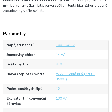
Kulaté LED svítidlo do podhledu s výkonem 14 W o průmeru 145
mm. Barva rámečku - bílá, barva světla - teplá bílá. Zdroj je pevně
zabudovaný v těle svítidla.
Parametry
Napájecí napětí
100 - 240 V
Jmenovitý příkon
14 W
Světelný tok
840 lm
Barva (teplota) světla
WW - Teplá bílá (2700-
3500K)
Počet použitých čipů
12 ks
Ekvivalentní konvenční
130 W
žárovka