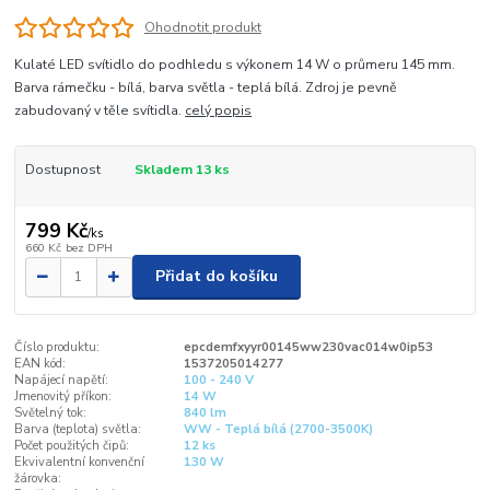
Ohodnotit produkt
Kulaté LED svítidlo do podhledu s výkonem 14 W o průmeru 145 mm.
Barva rámečku - bílá, barva světla - teplá bílá. Zdroj je pevně
zabudovaný v těle svítidla.
celý popis
Dostupnost
Skladem 13 ks
799 Kč
/
ks
660 Kč
bez DPH
Přidat do košíku
Číslo produktu:
epcdemfxyyr00145ww230vac014w0ip53
EAN kód:
1537205014277
Napájecí napětí:
100 - 240 V
Jmenovitý příkon:
14 W
Světelný tok:
840 lm
Barva (teplota) světla:
WW - Teplá bílá (2700-3500K)
Počet použitých čipů:
12 ks
Ekvivalentní konvenční
130 W
žárovka: