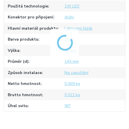
Použitá technologie
1W LED
Konektor pro připojení
dráty
Hlavní materiál produktu
Lakovaný hliník
Barva produktu
Bílá
Výška
80 mm
Průměr (d)
145 mm
Způsob instalace
Na zapuštění
Netto hmotnost
0.369 kg
Brutto hmotnost
0.522 kg
Úhel svitu
90°