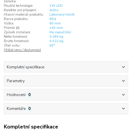
žárovka:
Použitá technologie:
1W LED
Konektor pro připojení:
dráty
Hlavní materiál produktu:
Lakovaný hliník
Barva produktu:
Bílá
Výška:
80 mm
Průměr (d):
145 mm
Způsob instalace:
Na zapuštění
Netto hmotnost:
0.369 kg
Brutto hmotnost:
0.522 kg
Úhel svitu:
90°
Hlídat cenu / dostupnost
Kompletní specifikace
Parametry
Hodnocení
0
Komentáře
0
Kompletní specifikace