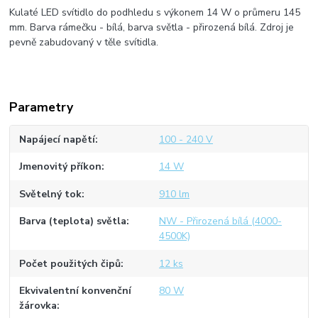
Kulaté LED svítidlo do podhledu s výkonem 14 W o průmeru 145
mm. Barva rámečku - bílá, barva světla - přirozená bílá. Zdroj je
pevně zabudovaný v těle svítidla.
Parametry
Napájecí napětí
100 - 240 V
Jmenovitý příkon
14 W
Světelný tok
910 lm
Barva (teplota) světla
NW - Přirozená bílá (4000-
4500K)
Počet použitých čipů
12 ks
Ekvivalentní konvenční
80 W
žárovka