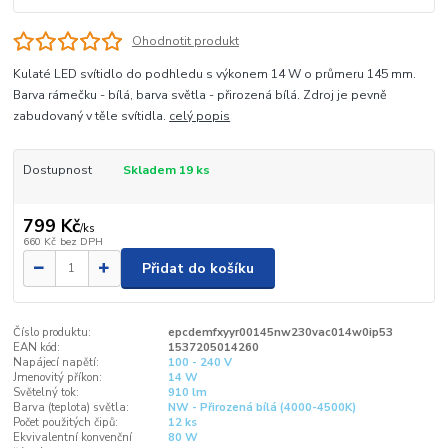
Ohodnotit produkt
Kulaté LED svítidlo do podhledu s výkonem 14 W o průmeru 145 mm.
Barva rámečku - bílá, barva světla - přirozená bílá. Zdroj je pevně
zabudovaný v těle svítidla.
celý popis
Dostupnost
Skladem 19 ks
799 Kč
/
ks
660 Kč
bez DPH
Přidat do košíku
Číslo produktu:
epcdemfxyyr00145nw230vac014w0ip53
EAN kód:
1537205014260
Napájecí napětí:
100 - 240 V
Jmenovitý příkon:
14 W
Světelný tok:
910 lm
Barva (teplota) světla:
NW - Přirozená bílá (4000-4500K)
Počet použitých čipů:
12 ks
Ekvivalentní konvenční
80 W