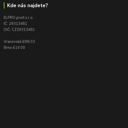
Kde nás najdete?
ELPRO profi s.r.o.
IČ: 29313481
DIČ: CZ29313481
Vranovská 699/33
Brno 614 00