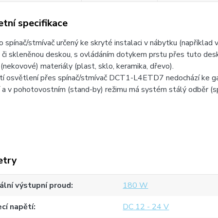
tní specifikace
o spínač/stmívač určený ke skryté instalaci v nábytku (například v
 či skleněnou deskou, s ovládáním dotykem prstu přes tuto desk
(nekovové) materiály (plast, sklo, keramika, dřevo).
utí osvětlení přes spínač/stmívač DCT1-L4ETD7 nedochází ke g
 a v pohotovostním (stand-by) režimu má systém stálý odběr (s
etry
lní výstupní proud
180 W
cí napětí
DC 12 - 24 V