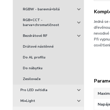
RGBW - barevná+bílá
Komple
RGB+CCT -
Jedná se 
barva+chromatičnost
dřevěnou
nevodivé 
Bezdrátové RF
Při vypn
osvětlení
Drátové nástěnné
Do AL profilu
Do nábytku
Zesilovače
Param
Pro LED svítidla
Maximá
Mi•Light
Napáje