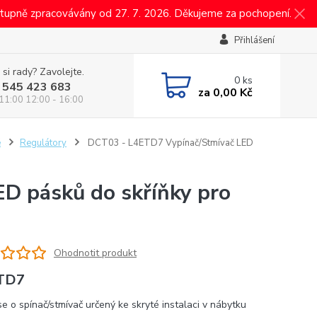
tupně zpracovávány od 27. 7. 2026. Děkujeme za pochopení.
Přihlášení
 si rady? Zavolejte.
0
ks
 545 423 683
za
0,00 Kč
 11:00 12:00 - 16:00
é
Regulátory
DCT03 - L4ETD7 Vypínač/Stmívač LED
D pásků do skříňky pro
Ohodnotit produkt
TD7
se o spínač/stmívač určený ke skryté instalaci v nábytku