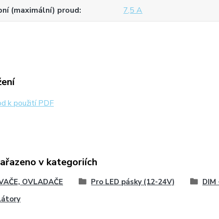
ní (maximální) proud
7,5 A
žení
d k použití PDF
zařazeno v kategoriích
VAČE, OVLADAČE
Pro LED pásky (12-24V)
DIM 
látory