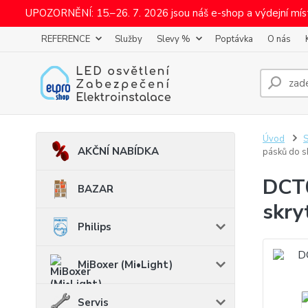
UPOZORNĚNÍ: 15.–26. 7. 2026 jsou náš e-shop a výdejní mí
REFERENCE
Služby
Slevy %
Poptávka
O nás
Úvod
AKČNÍ NABÍDKA
pásků do sk
DCT0
BAZAR
skry
Philips
MiBoxer (Mi•Light)
Servis