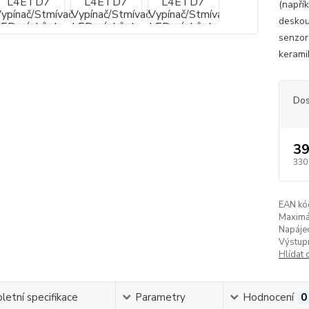
(napří
deskou
senzor
keramik
Dos
39
330
EAN kó
Maximál
Napájec
Výstupn
Hlídat 
etní specifikace
Parametry
Hodnocení
0