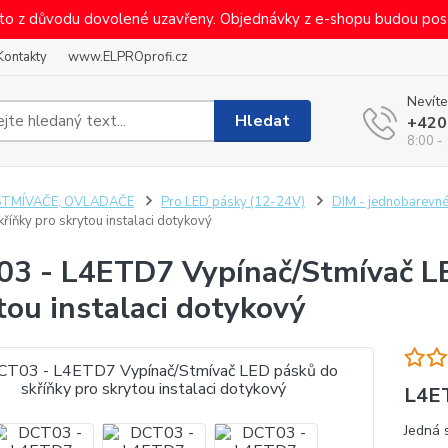
sto z důvodu dovolené uzavřeny. Objednávky z e-shopu budou pos
Kontakty
www.ELPROprofi.cz
Nevíte
Hledat
+420
8:00 -
STMÍVAČE, OVLADAČE
Pro LED pásky (12-24V)
DIM - jednobarevn
říňky pro skrytou instalaci dotykový
3 - L4ETD7 Vypínač/Stmívač LE
tou instalaci dotykový
L4E
Jedná 