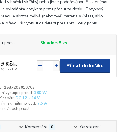
klad v bočnici skříňky) nebo jinde poddřevěnou či skleněnou
, s ovládáním dotykem prstu přes tuto desku. Dotykový
 reaguje skrznevodivé (nekovové) materiály (plast, sklo,
a, dřevo).Při vypnutí osvětlení přes spín...
celý popis
tupnost
Skladem 5 ks
9 Kč
/
ks
Přidat do košíku
 Kč
bez DPH
d:
1537205010705
ní výstupní proud:
180 W
í napětí:
DC 12 - 24 V
í (maximální) proud:
7,5 A
cenu / dostupnost
Komentáře
0
Ke stažení