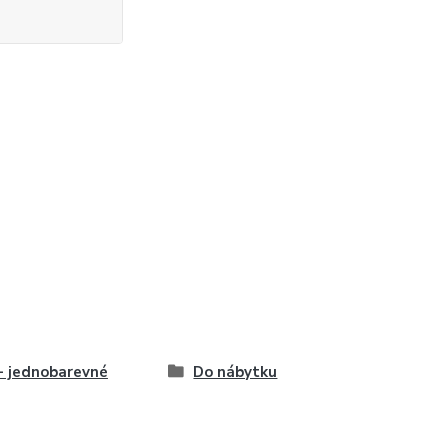
- jednobarevné
Do nábytku