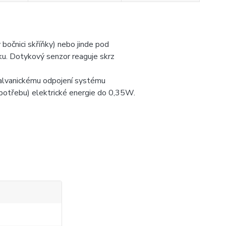
 bočnici skříňky) nebo jinde pod
u. Dotykový senzor reaguje skrz
alvanickému odpojení systému
potřebu) elektrické energie do 0,35W.