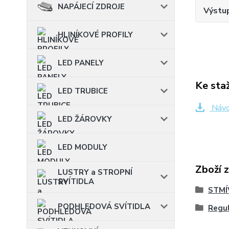
NAPÁJECÍ ZDROJE
Výstup
HLINÍKOVÉ PROFILY
LED PANELY
Ke sta
LED TRUBICE
Návo
LED ŽÁROVKY
LED MODULY
Zboží 
LUSTRY a STROPNÍ
SVÍTIDLA
STMÍ
PODHLEDOVÁ SVÍTIDLA
Regu