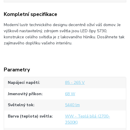
Kompletní specifikace
Moderní lustr technického designu decentně oživí váš domov. Je
výškově nastavitelný, zdrojem světla jsou LED čipy 5730,
konstrukce celého svítidla je z lakovaného hliníku. Dosáhnete tak
zajímavého doplňku vašeho interiéru.
Parametry
Napájecí napětí
85 - 265 V
Jmenovitý příkon
68 W
Světelný tok
5440 lm
Barva (teplota) světla
WW - Teplá bílá (2700-
3500K)