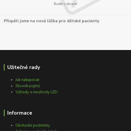
Buďte v obraze!
Přispěli jsme na nová lůžka pro dětské pacienty
.
Užitečné rady
Jak nakupovat
Slovník pojmů
Výhody a nevýhody LED
Informace
Obchodní podmínky