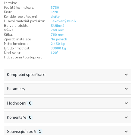
žárovka:
Použitá technologie:
5730
Krytí:
IP20
Konektor pro připojení:
dráty
Hlavní materiál produktu:
Lakovaný hliník
Barva produktu:
Stříbrná
Výška:
760 mm
Šířka:
760 mm
Způsob instalace:
Na povrch
Netto hmotnost:
2.450 kg
Brutto hmotnost:
33000 kg
Úhel svitu:
120°
Hlídat cenu / dostupnost
Kompletní specifikace
Parametry
Hodnocení
0
Komentáře
0
Související zboží
1