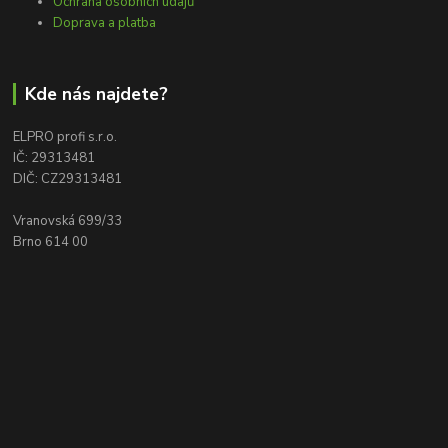
Ochrana osobních údajů
Doprava a platba
Kde nás najdete?
ELPRO profi s.r.o.
IČ: 29313481
DIČ: CZ29313481
Vranovská 699/33
Brno 614 00