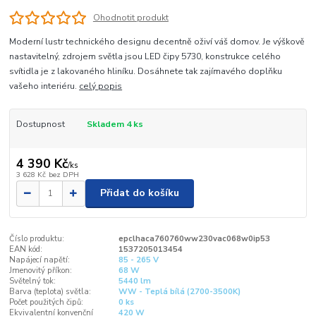
Ohodnotit produkt
Moderní lustr technického designu decentně oživí váš domov. Je výškově
nastavitelný, zdrojem světla jsou LED čipy 5730, konstrukce celého
svítidla je z lakovaného hliníku. Dosáhnete tak zajímavého doplňku
vašeho interiéru.
celý popis
Dostupnost
Skladem 4 ks
4 390 Kč
/
ks
3 628 Kč
bez DPH
Přidat do košíku
Číslo produktu:
epclhaca760760ww230vac068w0ip53
EAN kód:
1537205013454
Napájecí napětí:
85 - 265 V
Jmenovitý příkon:
68 W
Světelný tok:
5440 lm
Barva (teplota) světla:
WW - Teplá bílá (2700-3500K)
Počet použitých čipů:
0 ks
Ekvivalentní konvenční
420 W