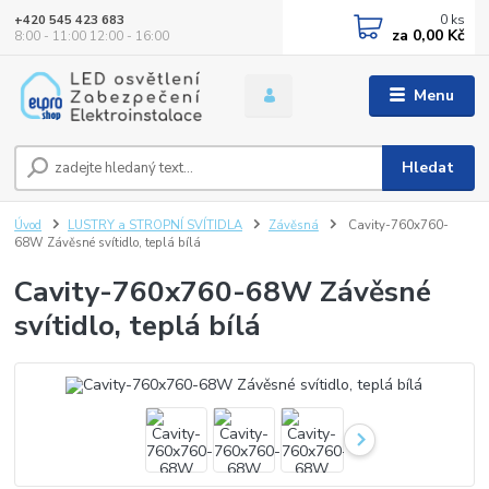
0
ks
+420 545 423 683
za
0,00 Kč
8:00 - 11:00 12:00 - 16:00
Menu
Hledat
Úvod
LUSTRY a STROPNÍ SVÍTIDLA
Závěsná
Cavity-760x760-
68W Závěsné svítidlo, teplá bílá
Cavity-760x760-68W Závěsné
svítidlo, teplá bílá