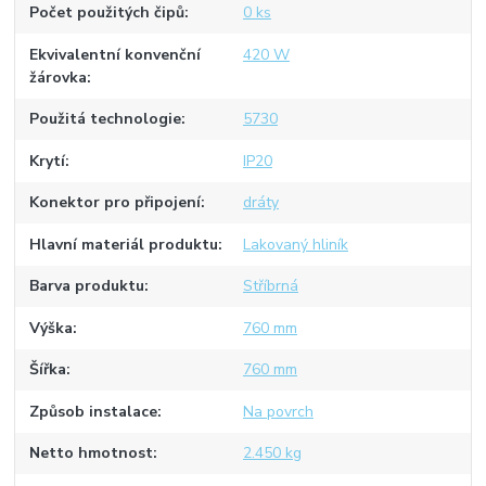
Počet použitých čipů
0 ks
Ekvivalentní konvenční
420 W
žárovka
Použitá technologie
5730
Krytí
IP20
Konektor pro připojení
dráty
Hlavní materiál produktu
Lakovaný hliník
Barva produktu
Stříbrná
Výška
760 mm
Šířka
760 mm
Způsob instalace
Na povrch
Netto hmotnost
2.450 kg