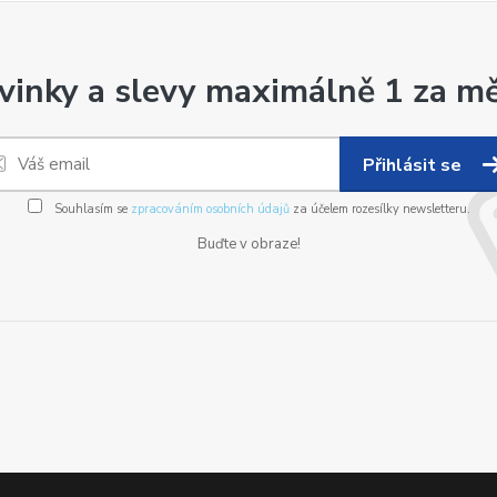
vinky a slevy maximálně 1 za mě
Přihlásit se
Souhlasím se
zpracováním osobních údajů
za účelem rozesílky newsletteru.
Buďte v obraze!