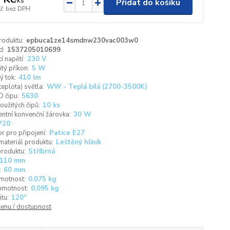
/
ks
Přidat do košíku
Kč
bez DPH
roduktu:
epbuca1ze14smdnw230vac003w0
d:
1537205010699
í napětí:
230 V
tý příkon:
5 W
ý tok:
410 lm
teplota) světla:
WW - Teplá bílá (2700-3500K)
 čipu:
5630
oužitých čipů:
10 ks
entní konvenční žárovka:
30 W
P20
r pro připojení:
Patice E27
materiál produktu:
Leštěný hliník
roduktu:
Stříbrná
110 mm
:
60 mm
motnost:
0.075 kg
hmotnost:
0.095 kg
itu:
120°
cenu / dostupnost