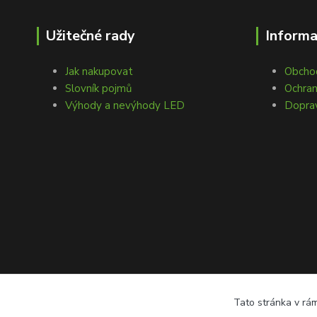
Užitečné rady
Inform
Jak nakupovat
Obcho
Slovník pojmů
Ochran
Výhody a nevýhody LED
Doprav
Tato stránka v rám