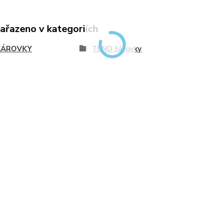
zařazeno v kategoriích
ŽÁROVKY
TEND žárovky