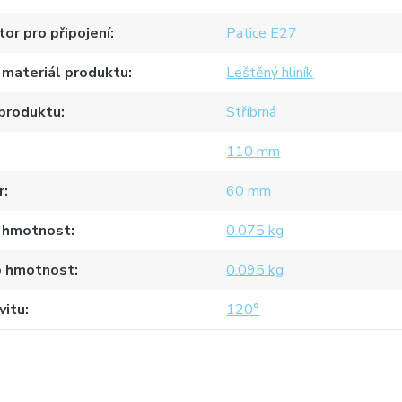
or pro připojení
Patice E27
 materiál produktu
Leštěný hliník
 produktu
Stříbrná
110 mm
r
60 mm
 hmotnost
0.075 kg
o hmotnost
0.095 kg
vitu
120°