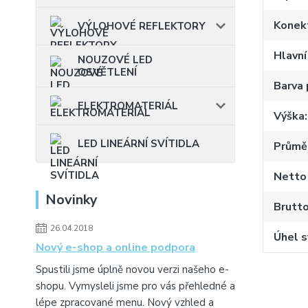
Konekt
VÝLOHOVÉ REFLEKTORY
Hlavní
NOUZOVÉ LED
OSVĚTLENÍ
Barva
ELEKTROMATERIÁL
Výška
LED LINEÁRNÍ SVÍTIDLA
Průmě
Netto
Novinky
Brutt
26.04.2018
Úhel s
Nový e-shop a online podpora
Spustili jsme úplně novou verzi našeho e-
shopu. Vymysleli jsme pro vás přehledné a
lépe zpracované menu. Nový vzhled a