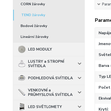
Para
CORN žárovky
TEND žárovky
Param
Bodové žárovky
Napáje
Lineární žárovky
Jmenov
LED MODULY
Světel
LUSTRY a STROPNÍ
Barva 
SVÍTIDLA
Typ LE
PODHLEDOVÁ SVÍTIDLA
Počet 
VENKOVNÍ a
PRŮMYSLOVÁ SVÍTIDLA
Ekviva
LED SVĚTLOMETY
Krytí