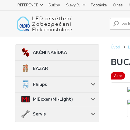
REFERENCE
Služby
Slevy %
Poptávka
O nás
Úvod
AKČNÍ NABÍDKA
BUCA
BAZAR
Akce
Philips
MiBoxer (Mi•Light)
Servis