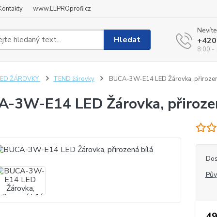
Kontakty
www.ELPROprofi.cz
Nevíte
Hledat
+420
8:00 -
LED ŽÁROVKY
TEND žárovky
BUCA-3W-E14 LED Žárovka, přirozen
-3W-E14 LED Žárovka, přirozen
Dos
Pův
49