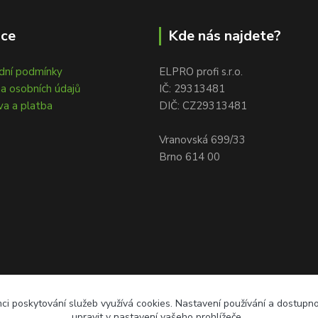
ace
Kde nás najdete?
dní podmínky
ELPRO profi s.r.o.
a osobních údajů
IČ: 29313481
a a platba
DIČ: CZ29313481
Vranovská 699/33
Brno 614 00
ci poskytování služeb využívá cookies. Nastavení používání a dostupn
upravit v nastavení vašeho prohlížeče.