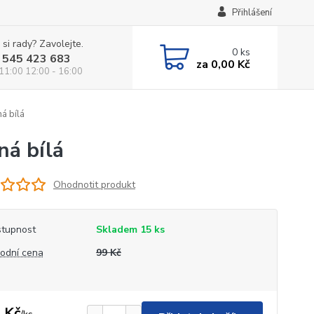
Přihlášení
 si rady? Zavolejte.
0
ks
 545 423 683
za
0,00 Kč
 11:00 12:00 - 16:00
á bílá
á bílá
Ohodnotit produkt
tupnost
Skladem 15 ks
odní cena
99 Kč
 Kč