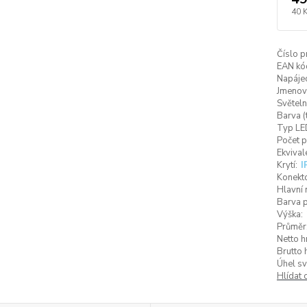
40 
Číslo p
EAN kó
Napájec
Jmenovi
Světeln
Barva (
Typ LED
Počet p
Ekvival
Krytí:
I
Konekto
Hlavní 
Barva p
Výška:
Průměr
Netto h
Brutto 
Úhel sv
Hlídat 