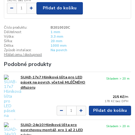
145 Kč
bez DPH
Přidat do košíku
Číslo produktu:
B2010020C
Dělitelnost:
1 mm
Výška:
3.3 mm
Šířka:
20 mm
Délka:
1000 mm
Způsob instalace:
Na povrch
Hlídat cenu / dostupnost
Podobné produkty
SUAB-17x7 Hliníková lišta pro LED
Skladem > 20 m
pásek na povrch, včetně MLÉČNÉHO
difuzoru
215 Kč
/
m
178 Kč
bez DPH
Přidat do košíku
SUAD-24x10 Hliníková lišta pro
Skladem > 20 m
povrchovou montáž, pro 1 až 2 LED