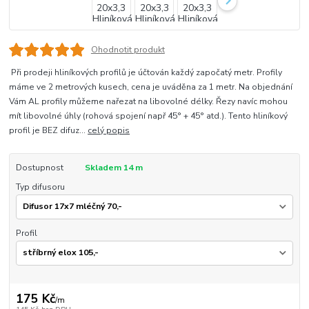
Ohodnotit produkt
Při prodeji hliníkových profilů je účtován každý započatý metr. Profily
máme ve 2 metrových kusech, cena je uváděna za 1 metr. Na objednání
Vám AL profily můžeme nařezat na libovolné délky. Řezy navíc mohou
mít libovolné úhly (rohová spojení např 45° + 45° atd.). Tento hliníkový
profil je BEZ difuz...
celý popis
Dostupnost
Skladem 14 m
Typ difusoru
Profil
175 Kč
/
m