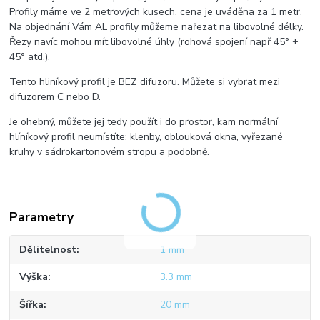
Profily máme ve 2 metrových kusech, cena je uváděna za 1 metr.
Na objednání Vám AL profily můžeme nařezat na libovolné délky.
Řezy navíc mohou mít libovolné úhly (rohová spojení např 45° +
45° atd.).
Tento hliníkový profil je BEZ difuzoru. Můžete si vybrat mezi
difuzorem C nebo D.
Je ohebný, můžete jej tedy použít i do prostor, kam normální
hlíníkový profil neumístíte: klenby, oblouková okna, vyřezané
kruhy v sádrokartonovém stropu a podobně.
Parametry
Dělitelnost
1 mm
Výška
3.3 mm
Šířka
20 mm