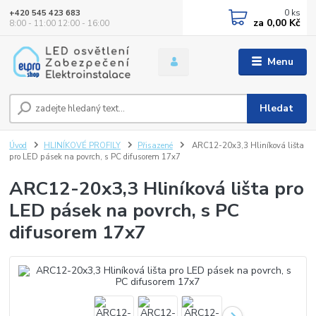
0
ks
+420 545 423 683
za
0,00 Kč
8:00 - 11:00 12:00 - 16:00
Menu
Hledat
Úvod
HLINÍKOVÉ PROFILY
Přisazené
ARC12-20x3,3 Hliníková lišta
pro LED pásek na povrch, s PC difusorem 17x7
ARC12-20x3,3 Hliníková lišta pro
LED pásek na povrch, s PC
difusorem 17x7