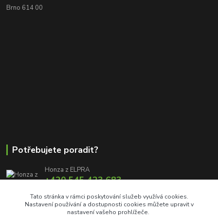
Brno 614 00
Potřebujete poradit?
Honza z ELPRA
+420 545 423 683
8:00 - 11:00 12:00 - 16:00
Tato stránka v rámci poskytování služeb využívá cookies.
Nastavení používání a dostupnosti cookies můžete upravit v
info@elproprofi.cz
nastavení vašeho prohlížeče.