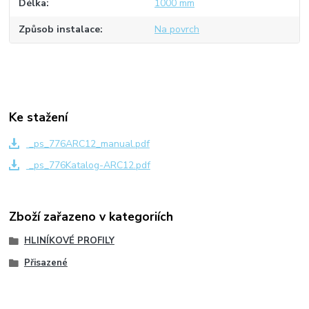
Délka
1000 mm
Způsob instalace
Na povrch
Ke stažení
_ps_776ARC12_manual.pdf
_ps_776Katalog-ARC12.pdf
Zboží zařazeno v kategoriích
HLINÍKOVÉ PROFILY
Přisazené