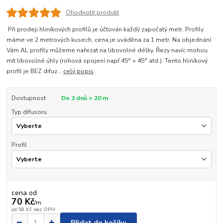
Ohodnotit produkt
Při prodeji hliníkových profilů je účtován každý započatý metr. Profily
máme ve 2 metrových kusech, cena je uváděna za 1 metr. Na objednání
Vám AL profily můžeme nařezat na libovolné délky. Řezy navíc mohou
mít libovolné úhly (rohová spojení např 45° + 45° atd.). Tento hliníkový
profil je BEZ difuz...
celý popis
Dostupnost
Do 3 dnů > 20 m
Typ difusoru
Profil
cena od
70 Kč
/
m
od
58 Kč
bez DPH
Přidat do košíku