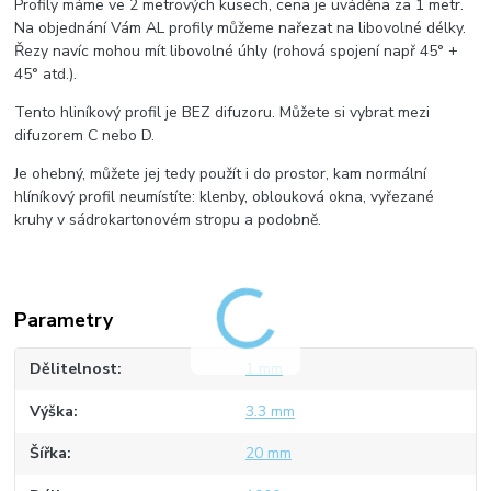
Profily máme ve 2 metrových kusech, cena je uváděna za 1 metr.
Na objednání Vám AL profily můžeme nařezat na libovolné délky.
Řezy navíc mohou mít libovolné úhly (rohová spojení např 45° +
45° atd.).
Tento hliníkový profil je BEZ difuzoru. Můžete si vybrat mezi
difuzorem C nebo D.
Je ohebný, můžete jej tedy použít i do prostor, kam normální
hlíníkový profil neumístíte: klenby, oblouková okna, vyřezané
kruhy v sádrokartonovém stropu a podobně.
Parametry
Dělitelnost
1 mm
Výška
3.3 mm
Šířka
20 mm