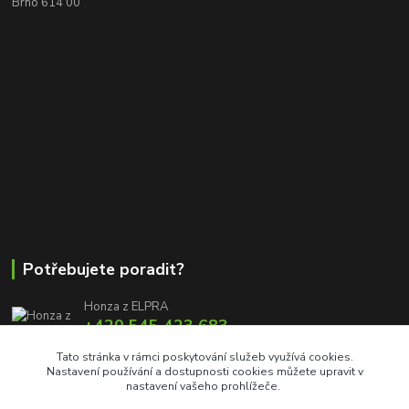
Brno 614 00
Potřebujete poradit?
Honza z ELPRA
+420 545 423 683
8:00 - 11:00 12:00 - 16:00
Tato stránka v rámci poskytování služeb využívá cookies.
Nastavení používání a dostupnosti cookies můžete upravit v
info@elproprofi.cz
nastavení vašeho prohlížeče.