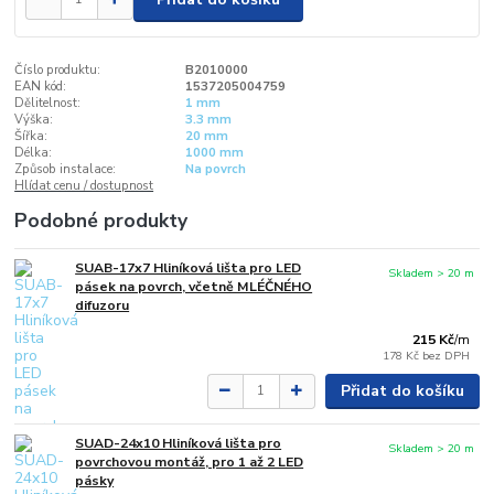
Číslo produktu:
B2010000
EAN kód:
1537205004759
Dělitelnost:
1 mm
Výška:
3.3 mm
Šířka:
20 mm
Délka:
1000 mm
Způsob instalace:
Na povrch
Hlídat cenu / dostupnost
Podobné produkty
SUAB-17x7 Hliníková lišta pro LED
Skladem > 20 m
pásek na povrch, včetně MLÉČNÉHO
difuzoru
215 Kč
/
m
178 Kč
bez DPH
Přidat do košíku
SUAD-24x10 Hliníková lišta pro
Skladem > 20 m
povrchovou montáž, pro 1 až 2 LED
pásky