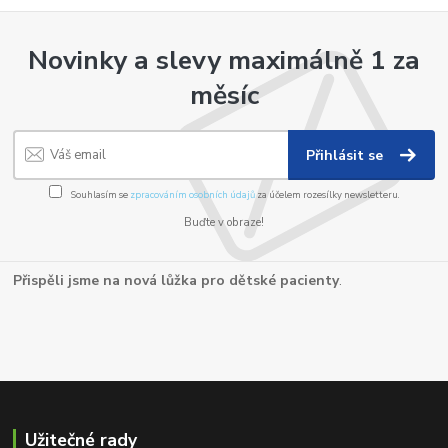
Novinky a slevy maximálně 1 za
měsíc
Přihlásit se
Souhlasím se
zpracováním osobních údajů
za účelem rozesílky newsletteru.
Buďte v obraze!
Přispěli jsme na nová lůžka pro dětské pacienty
.
Užitečné rady