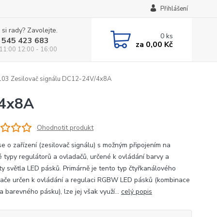
Přihlášení
 si rady? Zavolejte.
0
ks
 545 423 683
za
0,00 Kč
 11:00 12:00 - 16:00
03 Zesilovač signálu DC12-24V/4x8A
/4x8A
Ohodnotit produkt
se o zařízení (zesilovač signálu) s možným připojením na
é typy regulátorů a ovladačů, určené k ovládání barvy a
ity světla LED pásků. Primárně je tento typ čtyřkanálového
vače určen k ovládání a regulaci RGBW LED pásků (kombinace
a barevného pásku), lze jej však využí...
celý popis