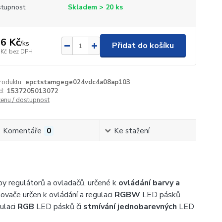
tupnost
Skladem > 20 ks
6 Kč
/
ks
Přidat do košíku
 Kč
bez DPH
roduktu:
epctstamgege024vdc4a08ap103
d:
1537205013072
cenu / dostupnost
Komentáře
0
Ke stažení
py regulátorů a ovladačů, určené k
ovládání barvy a
ovače určen k ovládání a regulaci
RGBW
LED pásků
gulaci
RGB
LED pásků či
stmívání jednobarevných
LED