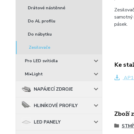
Drátové nástěnné
Zesilovač
samotný r
Do AL profilu
pásek.
Do nábytku
Zesilovače
Pro LED svítidla
Ke sta
Mi•Light
AP10
NAPÁJECÍ ZDROJE
HLINÍKOVÉ PROFILY
Zboží 
LED PANELY
STMÍ