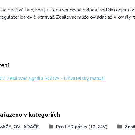
 se používá tam, kde je třeba současně ovládat větším objem (
egulátor barev či stmívač. Zesilovač může ovládat až 4 kanály
žení
3 Zesilovač signálu RGBW - Uživatelský manuál
zařazeno v kategoriích
VAČE, OVLADAČE
Pro LED pásky (12-24V)
Zesi