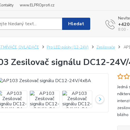
Kontakty
www.ELPROprofi.cz
Nevíte
Hledat
+420
8:00 -
STMÍVAČE, OVLADAČE
Pro LED pásky (12-24V)
Zesilovače
AP1
3 Zesilovač signálu DC12-24V
Jedná 
někter
intenz
zesilo
bílého 