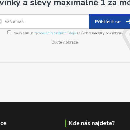
vinky a slevy maximálně 1 za mě
Přihlásit se
Souhlasím se
zpracováním osobních údajů
za účelem rozesílky newsletteru.
Buďte v obraze!
ace
Kde nás najdete?