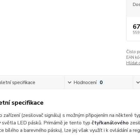
Dos
67
559
Číslo p
EAN kó
Hlídat 
etní specifikace
Hodnocení
0
tní specifikace
o zařízení (zesilovač signálu) s možným připojením na některé ty
y
světla LED pásků. Primárně je tento typ
čtyřkanálového
zesil
e bílého a barevného pásku), lze jej však využít i k ovládání a re