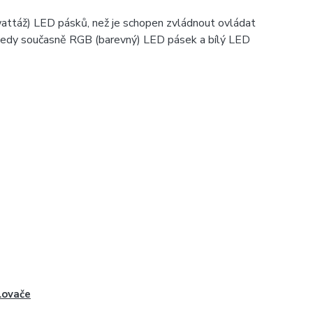
wattáž) LED pásků, než je schopen zvládnout ovládat
, tedy současně RGB (barevný) LED pásek a bílý LED
lovače