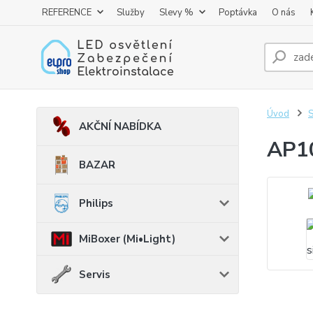
REFERENCE
Služby
Slevy %
Poptávka
O nás
Úvod
AKČNÍ NABÍDKA
AP10
BAZAR
Philips
MiBoxer (Mi•Light)
Servis