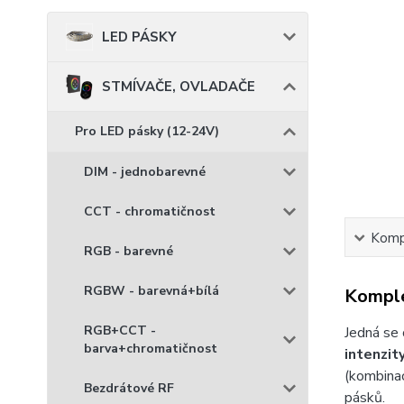
LED PÁSKY
STMÍVAČE, OVLADAČE
Pro LED pásky (12-24V)
DIM - jednobarevné
CCT - chromatičnost
Kompl
RGB - barevné
RGBW - barevná+bílá
Komple
RGB+CCT -
Jedná se 
barva+chromatičnost
intenzit
(kombinac
Bezdrátové RF
pásků.